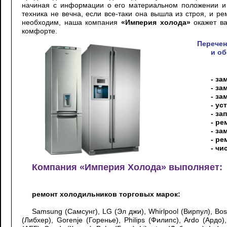
начиная с информации о его материальном положении и з
техника не вечна, если все-таки она вышла из строя, и ре
необходим, наша компания
«Империя холода»
окажет ва
комфорте.
Перечен
и о
- за
- за
- за
- ус
- за
- ре
- за
- р
- чи
Компания «Империя Холода» выполняет:
ремонт холодильников торговых марок:
Samsung (Самсунг), LG (Эл джи), Whirlpool (Вирпул), Bosc
(Либхер), Gorenje (Горенье), Philips (Филипс), Ardo (Ардо)