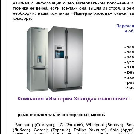
начиная с информации о его материальном положении и з
техника не вечна, если все-таки она вышла из строя, и ре
необходим, наша компания
«Империя холода»
окажет ва
комфорте.
Перечен
и о
- за
- за
- за
- ус
- за
- ре
- за
- р
- чи
Компания «Империя Холода» выполняет:
ремонт холодильников торговых марок:
Samsung (Самсунг), LG (Эл джи), Whirlpool (Вирпул), Bosc
(Либхер), Gorenje (Горенье), Philips (Филипс), Ardo (Ардо)